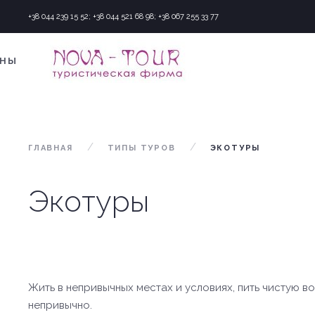
+38 044 239 15 52; +38 044 521 68 98; +38 067 255 33 77
АНЫ
ГЛАВНАЯ
ТИПЫ ТУРОВ
ЭКОТУРЫ
Экотуры
Вые
Жить в непривычных местах и условиях, пить чистую во
непривычно.