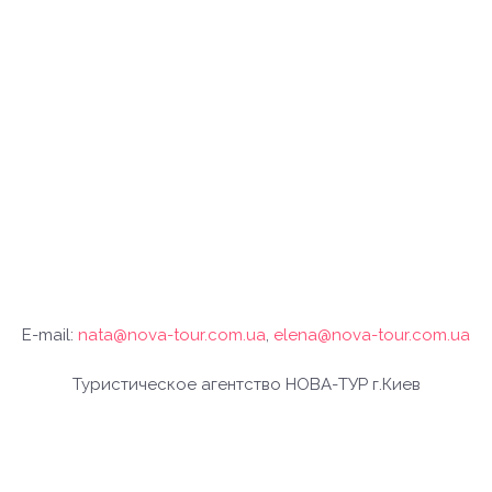
E-mail:
nata@nova-tour.com.ua
,
elena@nova-tour.com.ua
Туристическое агентство НОВА-ТУР г.Киев