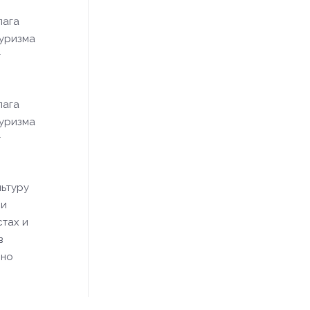
лага
туризма
т
лага
туризма
т
льтуру
 и
стах и
в
нно