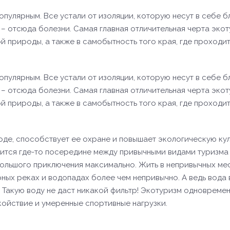
пулярным. Все устали от изоляции, которую несут в себе б
е – отсюда болезни. Самая главная отличительная черта эко
й природы, а также в самобытность того края, где проходи
ОТПРАВИТЬ
пулярным. Все устали от изоляции, которую несут в себе б
е – отсюда болезни. Самая главная отличительная черта эко
й природы, а также в самобытность того края, где проходи
де, способствует ее охране и повышает экологическую ку
дится где-то посередине между привычными видами туризма
большого приключения максимально. Жить в непривычных ме
орных реках и водопадах более чем непривычно. А ведь вода 
а. Такую воду не даст никакой фильтр! Экотуризм одновреме
койствие и умеренные спортивные нагрузки.