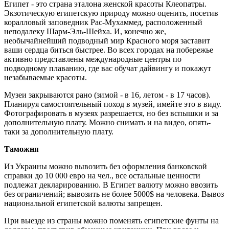
Египет - это страна эталона женской красоты Клеопатры.
Экзотическую египетскую природу можно оценить, посетив
коралловый заповедник Рас-Мухаммед, расположенный
неподалеку Шарм-Эль-Шейха. И, конечно же,
необычайнейший подводный мир Красного моря заставит
ваши сердца биться быстрее. Во всех городах на побережье
активно представлены международные центры по
подводному плаванию, где вас обучат дайвингу и покажут
незабываемые красоты.
Музеи закрываются рано (зимой - в 16, летом - в 17 часов).
Планируя самостоятельный поход в музей, имейте это в виду.
Фотографировать в музеях разрешается, но без вспышки и за
дополнительную плату. Можно снимать и на видео, опять-
таки за дополнительную плату.
Таможня
Из Украины можно вывозить без оформления банковской
справки до 10 000 евро на чел., все остальные ценности
подлежат декларированию. В Египет валюту можно ввозить
без ограничений; вывозить не более 5000$ на человека. Вывоз
национальной египетской валюты запрещен.
При выезде из страны можно поменять египетские фунты на