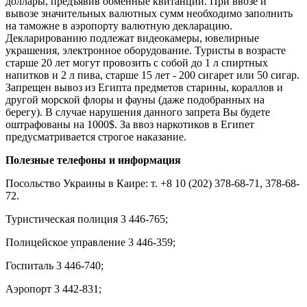
доллары, предъявив обменные квитанции. При ввозе и
вывозе значительных валютных сумм необходимо заполнить
на таможне в аэропорту валютную декларацию.
Декларированию подлежат видеокамеры, ювелирные
украшения, электронное оборудование. Туристы в возрасте
старше 20 лет могут провозить с собой до 1 л спиртных
напитков и 2 л пива, старше 15 лет - 200 сигарет или 50 сигар.
Запрещен вывоз из Египта предметов старины, кораллов и
другой морской флоры и фауны (даже подобранных на
берегу). В случае нарушения данного запрета Вы будете
оштрафованы на 1000$. За ввоз наркотиков в Египет
предусматривается строгое наказание.
Полезные телефоны и информация
Посольство Украины в Каире: т. +8 10 (202) 378-68-71, 378-68-
72.
Туристическая полиция 3 446-765;
Полицейское управление 3 446-359;
Госпиталь 3 446-740;
Аэропорт 3 442-831;