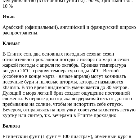
Мусульманство (в основном сунниты) - 90 %, христианство -
10 %
Язык
Арабский (официальный), английский и французский широко
распространены.
Климат
В Египте есть два основных погодных сезона: сезон
относительно прохладной погоды с ноября по март и сезон
жаркой погоды с апреля по октябрь. Средняя температура
воздуха 26°С, средняя температура воды 24°С. Весной
(особенно в конце марта - начале апреля) могут возникать
песочные бури и пылевые штормы, которые называются
khamsin. В это время видимость уменьшается до 30 метров.
Дующий с моря легкий бриз создает ощущение постоянной
свежести. В первые дни отдыха воздерживайтесь от долгого
пребывания на солнце, чтобы не испортить себе отпуск.
Вечером, отправляясь на прогулку, советуем захватить легкую
куртку или свитер, т.к. вечерами в Египте прохладно.
Валюта
Египетский фунт (1 фунт = 100 пиастрам), обменный курс в