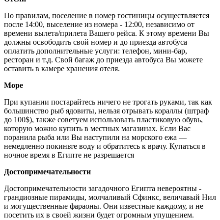
По правилам, поселение в номер гостиницы осуществляется
после 14:00, выселение из номера - 12:00, независимо от
времени вылета/прилета Вашего рейса. К этому времени Вы
должны освободить свой номер и до приезда автобуса
оплатить дополнительные услуги: телефон, мини-бар,
ресторан и т.д. Свой багаж до приезда автобуса Вы можете
оставить в камере хранения отеля.
Море
При купании постарайтесь ничего не трогать руками, так как
большинство рыб ядовиты, нельзя отрывать кораллы (штраф
до 100$), также советуем использовать пластиковую обувь,
которую можно купить в местных магазинах. Если Вас
поранила рыба или Вы наступили на морского ежа —
немедленно покиньте воду и обратитесь к врачу. Купаться в
ночное время в Египте не разрешается
Достопримечательности
Достопримечательности загадочного Египта невероятны -
грандиозные пирамиды, молчаливый Сфинкс, величавый Нил
и могущественные фараоны. Они известные каждому, и не
посетить их в своей жизни будет огромным упущением.