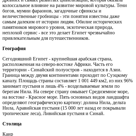
колоссальное влияние на развитие мировой культуры. Тени
богов, мумии фараонов, загадочные сфинксы и
величественные гробницы - эти понятия известны даже
самым далеким от истории людям. Обилие исторических
памятников мирового уровня, экзотическая природа,
неплохой сервис - все это делает Египет чрезвычайно
привлекательным для путешественников.
География
Сегодняшний Египет - крупнейшая арабская страна,
расположенная на северо-востоке Африки. Часть его
территории - Синайский полуостров - находится в Азии.
Граница между двумя континентами проходит по Суэцкому
каналу. Площадь страны составляет 1 001 449 км2, из них 96%
занимает пустыня и лишь 4% - возделываемые земли по
берегам Нила. На севере страну омывает Средиземное море,
на востоке - Красное море. Пять основных видов ландшафта
определяют географическую картину: долина Нила, дельта
Нила, Аравийская пустыня (15 000 лет назад ее покрывали
тропические леса), Ливийская пустыня и Синай.
Столица
Каир