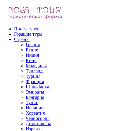
Поиск туров
Горящие туры
Страны
Греция
Выезд:
Египет
Индия
Кипр
Мальдивы
Таиланд
Турция
Франция
Шри-Ланка
Эмираты
Болгария
Тунис
Испания
Хорватия
Черногория
Доминикана
Израиль