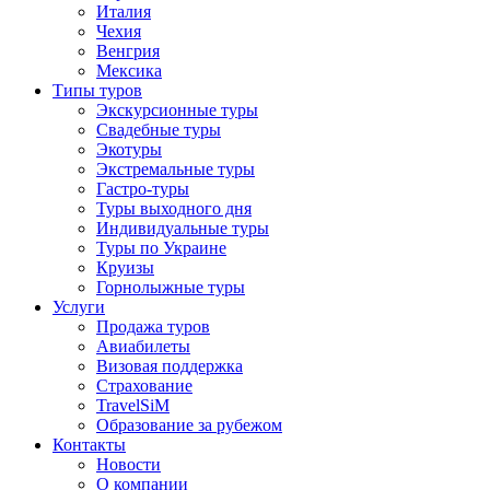
Отправить
Италия
Чехия
Венгрия
Мексика
Типы туров
Экскурсионные туры
Свадебные туры
Экотуры
Экстремальные туры
Гастро-туры
Туры выходного дня
Индивидуальные туры
Туры по Украине
Круизы
Горнолыжные туры
Услуги
Продажа туров
Авиабилеты
Визовая поддержка
Страхование
TravelSiM
Образование за рубежом
Контакты
Новости
О компании