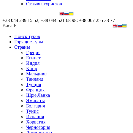
Отзывы туристов
+38 044 239 15 52; +38 044 521 68 98; +38 067 255 33 77
E-mail:
nata@nova-tour.com.ua, elena@nova-tour.com.ua
Поиск туров
Горящие туры
Страны
Греция
Египет
Индия
Кипр
Мальдивы
Таиланд
Турция
Франция
Шри-Ланка
Эмираты
Болгария
Тунис
Испания
Хорватия
Черногория
Доминикана