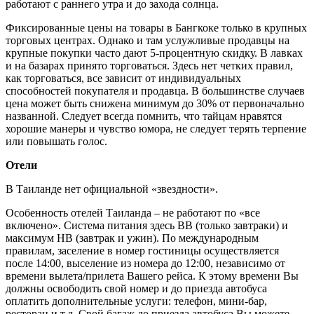
работают с раннего утра и до захода солнца.
Фиксированные цены на товары в Бангкоке только в крупных
торговых центрах. Однако и там услужливые продавцы на
крупные покупки часто дают 5-процентную скидку. В лавках
и на базарах принято торговаться. Здесь нет четких правил,
как торговаться, все зависит от индивидуальных
способностей покупателя и продавца. В большинстве случаев
цена может быть снижена минимум до 30% от первоначально
названной. Следует всегда помнить, что тайцам нравятся
хорошие манеры и чувство юмора, не следует терять терпение
или повышать голос.
Отели
В Таиланде нет официальной «звездности».
Особенность отелей Таиланда – не работают по «все
включено». Система питания здесь BB (только завтраки) и
максимум HB (завтрак и ужин). По международным
правилам, заселение в номер гостиницы осуществляется
после 14:00, выселение из номера до 12:00, независимо от
времени вылета/прилета Вашего рейса. К этому времени Вы
должны освободить свой номер и до приезда автобуса
оплатить дополнительные услуги: телефон, мини-бар,
ресторан и т.д. Свой багаж до приезда автобуса Вы можете