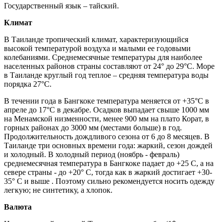
Государственный язык – тайский.
Климат
В Таиланде тропический климат, характеризующийся
высокой температурой воздуха и малыми ее годовыми
колебаниями. Среднемесячные температуры для наиболее
населенных районов страны составляют от 24° до 29°C. Море
в Таиланде круглый год теплое – средняя температура воды
порядка 27°C.
В течении года в Бангкоке температура меняется от +35°C в
апреле до 17°С в декабре. Осадков выпадает свыше 1000 мм
на Менамской низменности, менее 900 мм на плато Корат, в
горных районах до 3000 мм (местами больше) в год.
Продолжительность дождливого сезона от 6 до 8 месяцев. В
Таиланде три основных времени года: жаркий, сезон дождей
и холодный. В холодный период (ноябрь - февраль)
среднемесячная температура в Бангкоке падает до +25 C, а на
севере страны - до +20° C, тогда как в жаркий достигает +30-
35° C и выше . Поэтому сильно рекомендуется носить одежду
легкую; не синтетику, а хлопок.
Валюта