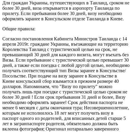
Для граждан Украины, путешествующих в Таиланд, сроком не
более 30 дней, виза открывается в аэропорту Таиланда по
прилету. Если пребывания более 30 дней, визу необходимо
оформлять заранее в Консульском отделе Таиланда в Киеве.
Общие правила:
Согласно постановления Кабинета Министров Таиланда с 14
апреля 2019г. граждане Украины, въезжающие на территорию
Королевства Таиланд с туристической целью на срок, не
превышающий 30 дней для каждого визита, могут въехать без
Визы. Если пребывание с туристической целью превышает 30
дней, а также если поездка с любой другой целью, необходимо
получать соответствующий тип Визы заранее в Консульстве/
Посольстве. При подаче на визу заранее в Консульстве в
Киеве консульский сбор взымается в прежнем размере 40
долларов. Напоминаем, что "Визу по прилету" можно
получать лишь при поездке с туристической целью сроком не
более 30 дней ! Если срок пребывания 31 дней и более, Визу
необходимо оформлять заранее! Срок действия паспорта не
менее 6 месяцев с даты окончания тура; Несовершеннолетние,
которым не исполнилось 18 лет могут получить визу в
паспорт одного из родителей, для вписанных детей старше 5
лет в загранпаспорте родителя, обязательно должна быть
вклеена фотография; Оригинал нотариально заверенного