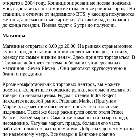
открыто в 2004 году. Кондиционированные поезда подземки
могут доставить вас во многие отдаленные районы города. На
станции, в отличие от надземного BTS, у кассира покупаются
жетоны, а не магнитные карточки. Их также надо сохранять
до конца поездки. Поезда ходят с 6 утра до полуночи.
Магазины
Магазины открыты с 8.00 до 20.00. На рынках страны можно
купить продовольствие и промышленные товары, технику,
одежду по самым низким ценам. Здесь принято торговаться. В
Таиланде действует система небольших универсальных
магазинов «Seven-Eleven». Они работают круглосуточно в
будни и праздники.
Кроме комфортабельных торговых центров, вы можете
посетить колоритные городские рынки, которые предлагают
товары по низким ценам. Рядом с отелем Indra Regent
находится вещевой рынок Pratunam Market (Пратунам
Маркет), где местное население торгует текстильными
изделиями. Такой же базар раскинулся около отеля Prince
Palace – Бобей маркет. Самый же знаменитый базар города,
несомненно, Чатучак маркет, правда, большая его часть
работает только по выходным дням. Добраться до него можно
по надземному метро. Все базары в Бангкоке обычно