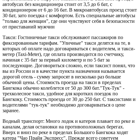
автобусах без кондиционера стоит от 3,5 до 6 бат, с
кондиционером от 6 до 16 бат. В микроавтобусах проезд стоит
30 бат, зато поездка с комфортом. Есть специальные автобусы
"только для женщин", где они чувствуют себя в безопасности
от приставаний мужчин
Такси: Гостиничные такси обслуживают пассажиров по
фиксированным тарифам. "Уличные" такси делятся на те, в
которых об оплате надо договариваться с водителем, и такси-
метер (Taxi-Meter), где оплата производится по счетчику,
начиная с 35 бат за первый километр и по 5 бат за
последующие. Договориться сложно, если таксист понял, что
вы из России и в качестве пункта назначения называется
дорогой отель - сумму запросят в несколько раз больше
обычной цены. Стоимость проезда на такси в пределах
Бангкока обычно колеблется от 50 до 300 бат."Тук-Тук" -
трехколесное такси, удобное для коротких поездок по
Бангкоку. Стоимость проезда от 30 до 250 бат. С таксистами и
водителями "тук-тук" необходимо договариваться о цене
заранее.
Водный транспорт: Много лодок и катеров плавает по реке и
каналам, делая остановки на противоположных берегах.
Вверх и вниз по реке в пределах Большого Бангкока ходят
катера "Чао Прайя Экспресс". Прежде всего советуем