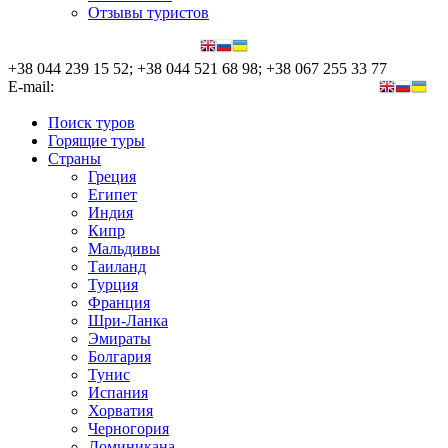
Отзывы туристов
+38 044 239 15 52; +38 044 521 68 98; +38 067 255 33 77
E-mail:
nata@nova-tour.com.ua, elena@nova-tour.com.ua
Поиск туров
Горящие туры
Страны
Греция
Египет
Индия
Кипр
Мальдивы
Таиланд
Турция
Франция
Шри-Ланка
Эмираты
Болгария
Тунис
Испания
Хорватия
Черногория
Доминикана