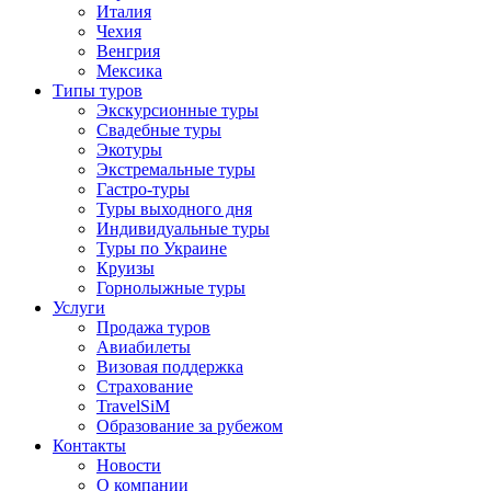
Отправить
Италия
Чехия
Венгрия
Мексика
Типы туров
Экскурсионные туры
Свадебные туры
Экотуры
Экстремальные туры
Гастро-туры
Туры выходного дня
Индивидуальные туры
Туры по Украине
Круизы
Горнолыжные туры
Услуги
Продажа туров
Авиабилеты
Визовая поддержка
Страхование
TravelSiM
Образование за рубежом
Контакты
Новости
О компании