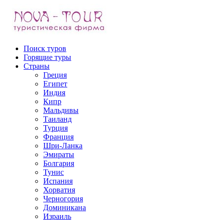
Поиск туров
Горящие туры
Страны
Греция
Выезд:
Египет
Индия
Кипр
Мальдивы
Таиланд
Турция
Франция
Шри-Ланка
Эмираты
Болгария
Тунис
Испания
Хорватия
Черногория
Доминикана
Израиль