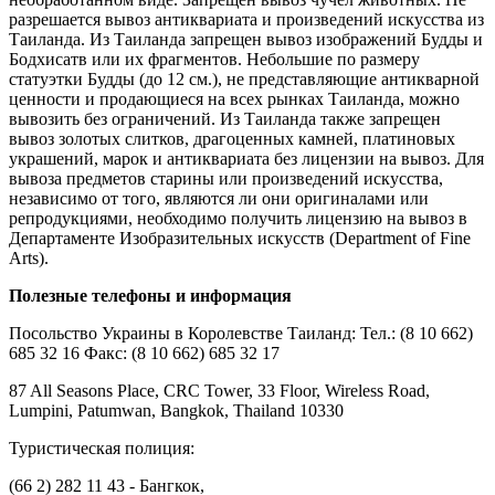
разрешается вывоз антиквариата и произведений искусства из
Таиланда. Из Таиланда запрещен вывоз изображений Будды и
Бодхисатв или их фрагментов. Небольшие по размеру
статуэтки Будды (до 12 см.), не представляющие антикварной
ценности и продающиеся на всех рынках Таиланда, можно
вывозить без ограничений. Из Таиланда также запрещен
вывоз золотых слитков, драгоценных камней, платиновых
украшений, марок и антиквариата без лицензии на вывоз. Для
вывоза предметов старины или произведений искусства,
независимо от того, являются ли они оригиналами или
репродукциями, необходимо получить лицензию на вывоз в
Департаменте Изобразительных искусств (Department of Fine
Arts).
Полезные телефоны и информация
Посольство Украины в Королевстве Таиланд: Тел.: (8 10 662)
685 32 16 Факс: (8 10 662) 685 32 17
87 All Seasons Place, CRC Tower, 33 Floor, Wireless Road,
Lumpini, Patumwan, Bangkok, Thailand 10330
Туристическая полиция:
(66 2) 282 11 43 - Бангкок,