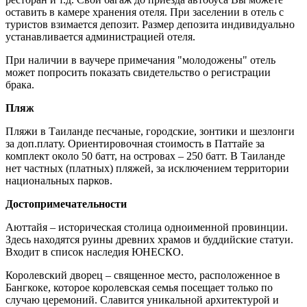
оставить в камере хранения отеля. При заселении в отель с
туристов взимается депозит. Размер депозита индивидуально
устанавливается администрацией отеля.
При наличии в ваучере примечания "молодожены" отель
может попросить показать свидетельство о регистрации
брака.
Пляж
Пляжи в Таиланде песчаные, городские, зонтики и шезлонги
за доп.плату. Ориентировочная стоимость в Паттайе за
комплект около 50 батт, на островах – 250 батт. В Таиланде
нет частных (платных) пляжей, за исключением территории
национальных парков.
Достопримечательности
Аюттайя – историческая столица одноименной провинции.
Здесь находятся руины древних храмов и буддийские статуи.
Входит в список наследия ЮНЕСКО.
Королевский дворец – священное место, расположенное в
Бангкоке, которое королевская семья посещает только по
случаю церемоний. Славится уникальной архитектурой и