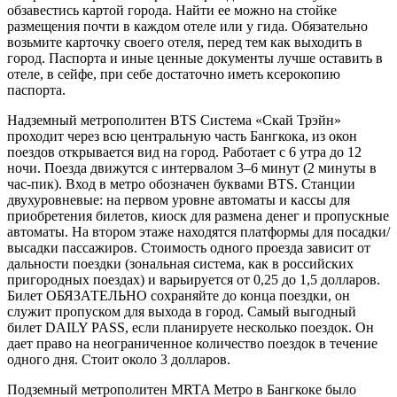
обзавестись картой города. Найти ее можно на стойке
размещения почти в каждом отеле или у гида. Обязательно
возьмите карточку своего отеля, перед тем как выходить в
город. Паспорта и иные ценные документы лучше оставить в
отеле, в сейфе, при себе достаточно иметь ксерокопию
паспорта.
Надземный метрополитен BTS Система «Скай Трэйн»
проходит через всю центральную часть Бангкока, из окон
поездов открывается вид на город. Работает с 6 утра до 12
ночи. Поезда движутся с интервалом 3–6 минут (2 минуты в
час-пик). Вход в метро обозначен буквами BTS. Станции
двухуровневые: на первом уровне автоматы и кассы для
приобретения билетов, киоск для размена денег и пропускные
автоматы. На втором этаже находятся платформы для посадки/
высадки пассажиров. Стоимость одного проезда зависит от
дальности поездки (зональная система, как в российских
пригородных поездах) и варьируется от 0,25 до 1,5 долларов.
Билет ОБЯЗАТЕЛЬНО сохраняйте до конца поездки, он
служит пропуском для выхода в город. Самый выгодный
билет DAILY PASS, если планируете несколько поездок. Он
дает право на неограниченное количество поездок в течение
одного дня. Стоит около 3 долларов.
Подземный метрополитен MRTA Метро в Бангкоке было