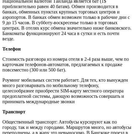
Национальной валютой Таиланда является бат (1$
приблизительно равен 40 батам). Обмен производится в
банках, обменных пунктах крупных торговых центров и
аэропортов. В банках обмен возможен только в рабочие дни с
9 до 15 часов. В субботу-воскресенье только в торговых
центрах. В отелях курс обмена значительно ниже банковского.
Банкоматы функционируют 24 часа в сутки и есть почти
везде.
Телефон
Стоимость разговора из номера отеля в 2-4 раза выше, чем по
карточкам телефонов-автоматов, предлагаемых к продаже
повсеместно (300 или 500 бат).
Роуминг мобильных систем работает. Для тех, кто вынужден
много разговаривать по мобильному телефону,
целесообразнее приобрести SIM-карту местного оператора
предоплатной системы, дающую возможность совершать и
принимать международные звонки
Транспорт
Общественный транспорт: Автобусы курсируют как по
городу, так и между городами. Маршрутов много, но автобусы
переполнены, а в жару это невыносимо. В Бангкоке проезд в