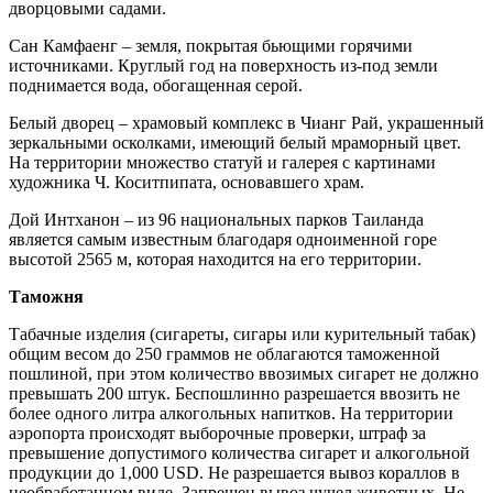
дворцовыми садами.
Сан Камфаенг – земля, покрытая бьющими горячими
источниками. Круглый год на поверхность из-под земли
поднимается вода, обогащенная серой.
Белый дворец – храмовый комплекс в Чианг Рай, украшенный
зеркальными осколками, имеющий белый мраморный цвет.
На территории множество статуй и галерея с картинами
художника Ч. Коситпипата, основавшего храм.
Дой Интханон – из 96 национальных парков Таиланда
является самым известным благодаря одноименной горе
высотой 2565 м, которая находится на его территории.
Таможня
Табачные изделия (сигареты, сигары или курительный табак)
общим весом до 250 граммов не облагаются таможенной
пошлиной, при этом количество ввозимых сигарет не должно
превышать 200 штук. Беспошлинно разрешается ввозить не
более одного литра алкогольных напитков. На территории
аэропорта происходят выборочные проверки, штраф за
превышение допустимого количества сигарет и алкогольной
продукции до 1,000 USD. Не разрешается вывоз кораллов в
необработанном виде. Запрещен вывоз чучел животных. Не