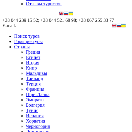
Отзывы туристов
+38 044 239 15 52; +38 044 521 68 98; +38 067 255 33 77
E-mail:
nata@nova-tour.com.ua, elena@nova-tour.com.ua
Поиск туров
Горящие туры
Страны
Греция
Египет
Индия
Кипр
Мальдивы
Таиланд
Турция
Франция
Шри-Ланка
Эмираты
Болгария
Тунис
Испания
Хорватия
Черногория
Доминикана