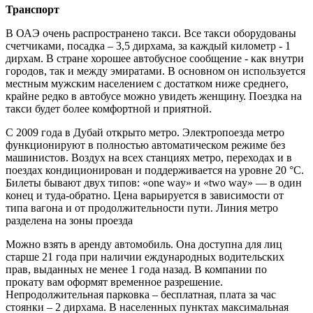
Транспорт
В ОАЭ очень распространено такси. Все такси оборудованы
счетчиками, посадка – 3,5 дирхама, за каждый километр - 1
дирхам. В стране хорошее автобусное сообщение - как внутри
городов, так и между эмиратами. В основном он используется
местным мужским населением с достатком ниже среднего,
крайне редко в автобусе можно увидеть женщину. Поездка на
такси будет более комфортной и приятной.
С 2009 года в Дубай открыто метро. Электропоезда метро
функционируют в полностью автоматическом режиме без
машинистов. Воздух на всех станциях метро, переходах и в
поездах кондиционирован и поддерживается на уровне 20 °C.
Билеты бывают двух типов: «one way» и «two way» — в один
конец и туда-обратно. Цена варьируется в зависимости от
типа вагона и от продолжительности пути. Линия метро
разделена на зоны проезда
Можно взять в аренду автомобиль. Она доступна для лиц
старше 21 года при наличии еждународных водительских
прав, выданных не менее 1 года назад. В компании по
прокату вам оформят временное разрешение.
Непродолжительная парковка – бесплатная, плата за час
стоянки – 2 дирхама. В населенных пунктах максимальная