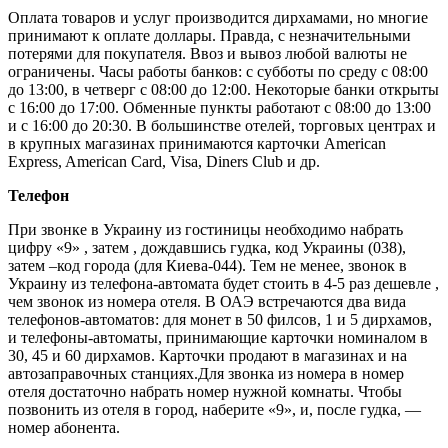
Оплата товаров и услуг производится дирхамами, но многие
принимают к оплате доллары. Правда, с незначительными
потерями для покупателя. Ввоз и вывоз любой валюты не
ограничены. Часы работы банков: с субботы по среду с 08:00
до 13:00, в четверг с 08:00 до 12:00. Некоторые банки открыты
с 16:00 до 17:00. Обменные пункты работают с 08:00 до 13:00
и с 16:00 до 20:30. В большинстве отелей, торговых центрах и
в крупных магазинах принимаются карточки American
Express, American Card, Visa, Diners Club и др.
Телефон
При звонке в Украину из гостиницы необходимо набрать
цифру «9» , затем , дождавшись гудка, код Украины (038),
затем –код города (для Киева-044). Тем не менее, звонок в
Украину из телефона-автомата будет стоить в 4-5 раз дешевле ,
чем звонок из номера отеля. В ОАЭ встречаются два вида
телефонов-автоматов: для монет в 50 филсов, 1 и 5 дирхамов,
и телефоны-автоматы, принимающие карточки номиналом в
30, 45 и 60 дирхамов. Карточки продают в магазинах и на
автозаправочных станциях.Для звонка из номера в номер
отеля достаточно набрать номер нужной комнаты. Чтобы
позвонить из отеля в город, наберите «9», и, после гудка, —
номер абонента.