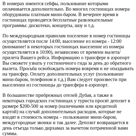
В номерах имеются сейфы, пользование которыми
оплачивается дополнительно. Во многих гостиницах номера
оборудованы платным мини-баром. В вечернее время в
гостиницах проводятся бесплатные развлекательные
программы: дискотеки, концерты, шоу и т.д.
По международным правилам поселение в номер гостиницы
осуществляется после 14:00, выселение из номера - 12:00
(внимание! в некоторых гостиницах выселение из номера
осуществляется в 10:00), независимо от времени вылета/
прилета Вашего рейса. Информацию о трансфере в аэропорт
Вы сможете узнать у гостиничного гида за день до обратного
вылета. Просьба освобождать номера вовремя и не опаздывать
на трансфер. Oплатy дополнительных услуг (пользование
мини-баром, телефоном и т.д.) Вам следует произвести при
выселении из гостиницы до трансфера в аэропорт.
В большинстве прибрежных отелей Дубая, а также в
некоторых городских гостиницах у туриста просят депозит в
размере $200-500 за номер (наличными или кредитной
картой) на случай дополнительных расходов, которые не
входят в стоимость номера – пользование мини-баром,
междугородные звонки и так далее. Депозит возвращается в
день отъезда только дирхамах за вычетом потраченной вами
суммы.