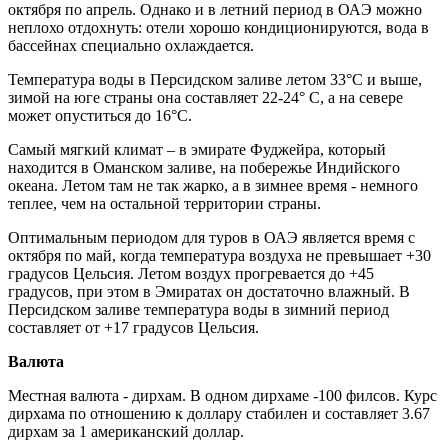
октября по апрель. Однако и в летний период в ОАЭ можно
неплохо отдохнуть: отели хорошо кондиционируются, вода в
бассейнах специально охлаждается.
Температура воды в Персидском заливе летом 33°C и выше,
зимой на юге страны она составляет 22-24° C, а на севере
может опуститься до 16°С.
Самый мягкий климат – в эмирате Фуджейра, который
находится в Оманском заливе, на побережье Индийского
океана. Летом там не так жарко, а в зимнее время - немного
теплее, чем на остальной территории страны.
Оптимальным периодом для туров в ОАЭ является время с
октября по май, когда температура воздуха не превышает +30
градусов Цельсия. Летом воздух прогревается до +45
градусов, при этом в Эмиратах он достаточно влажный. В
Персидском заливе температура воды в зимний период
составляет от +17 градусов Цельсия.
Валюта
Местная валюта - дирхам. В одном дирхаме -100 филсов. Курс
дирхама по отношению к доллару стабилен и составляет 3.67
дирхам за 1 американский доллар.