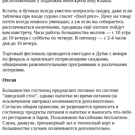
расположенный у подножия небоскрёба Burj Khalifa.
Кстати, в бутиках всегда уместно попросить скидку, даже если
табличка при входе сурово гласит «fixed price». Цену на товар
почти всегда немного уменьшат, а уж если вы собираетесь
расплачиваться наличными, продавцы ещё охотнее пойдут
вам навстречу. Часы работы большинства моллов — с 10 утра
до 10 вечера с субботы по четверг. В пятницу — с 2-4 часов
дня до 10 вечера.
Торговый фестиваль проводится ежегодно в Дубае с января
по февраль и привлекает потрясающими скидками,
обширными развлекательными программами и различными
лотереями.
Отели
Большинство гостиниц предлагают питание по системе
"шведский стол", однако напитки во время питания (за
исключением завтрака) оплачиваются дополнительно.
Согласно общим правилам, не разрешается приносить в
гостиницу продукты питания и напитки и выносить что-либо
из ресторанов и баров. Пользование бассейнами бесплатное.
Сауна, джакузи, тренажерный зал и теннисный корт в
большинстве случаев оплачиваются дополнительно.