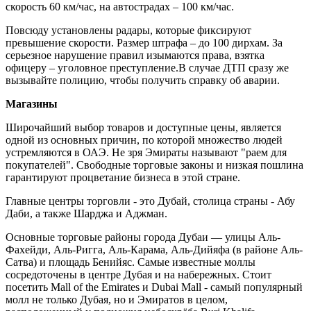
скорость 60 км/час, на автострадах – 100 км/час.
Повсюду установлены радары, которые фиксируют
превышение скорости. Размер штрафа – до 100 дирхам. За
серьезное нарушение правил изымаются права, взятка
офицеру – уголовное преступление.В случае ДТП сразу же
вызывайте полицию, чтобы получить справку об аварии.
Магазины
Широчайший выбор товаров и доступные цены, является
одной из основных причин, по которой множество людей
устремляются в ОАЭ. Не зря Эмираты называют "раем для
покупателей". Свободные торговые законы и низкая пошлина
гарантируют процветание бизнеса в этой стране.
Главные центры торговли - это Дубай, столица страны - Абу
Даби, а также Шарджа и Аджман.
Основные торговые районы города Дубаи — улицы Аль-
Фахейди, Аль-Ригга, Аль-Карама, Аль-Дийяфа (в районе Аль-
Сатва) и площадь Бенийяс. Самые известные моллы
сосредоточены в центре Дубая и на набережных. Стоит
посетить Mall of the Emirates и Dubai Mall - самый популярный
молл не только Дубая, но и Эмиратов в целом,