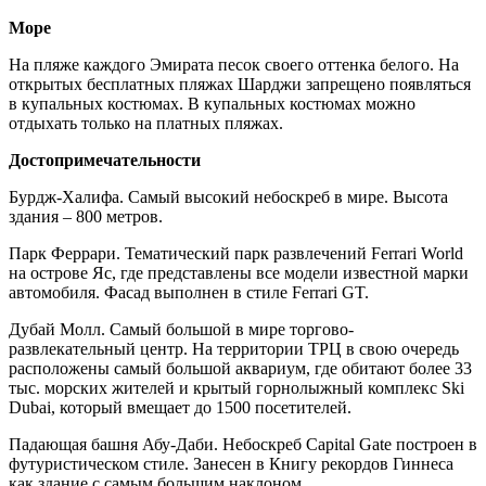
Море
На пляже каждого Эмирата песок своего оттенка белого. На
открытых бесплатных пляжах Шарджи запрещено появляться
в купальных костюмах. В купальных костюмах можно
отдыхать только на платных пляжах.
Достопримечательности
Бурдж-Халифа. Самый высокий небоскреб в мире. Высота
здания – 800 метров.
Парк Феррари. Тематический парк развлечений Ferrari World
на острове Яс, где представлены все модели известной марки
автомобиля. Фасад выполнен в стиле Ferrari GT.
Дубай Молл. Самый большой в мире торгово-
развлекательный центр. На территории ТРЦ в свою очередь
расположены самый большой аквариум, где обитают более 33
тыс. морских жителей и крытый горнолыжный комплекс Ski
Dubai, который вмещает до 1500 посетителей.
Падающая башня Абу-Даби. Небоскреб Сapital Gate построен в
футуристическом стиле. Занесен в Книгу рекордов Гиннеса
как здание с самым большим наклоном.