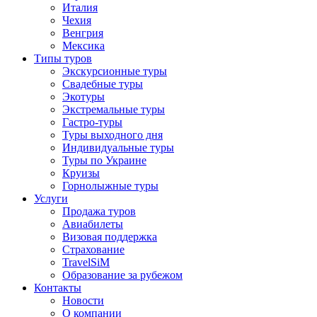
Отправить
Италия
Чехия
Венгрия
Мексика
Типы туров
Экскурсионные туры
Свадебные туры
Экотуры
Экстремальные туры
Гастро-туры
Туры выходного дня
Индивидуальные туры
Туры по Украине
Круизы
Горнолыжные туры
Услуги
Продажа туров
Авиабилеты
Визовая поддержка
Страхование
TravelSiM
Образование за рубежом
Контакты
Новости
О компании