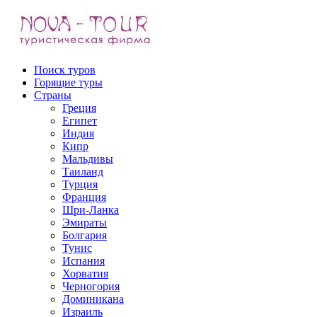
Поиск туров
Горящие туры
Страны
Греция
Выезд:
Египет
Индия
Кипр
Мальдивы
Таиланд
Турция
Франция
Шри-Ланка
Эмираты
Болгария
Тунис
Испания
Хорватия
Черногория
Доминикана
Израиль