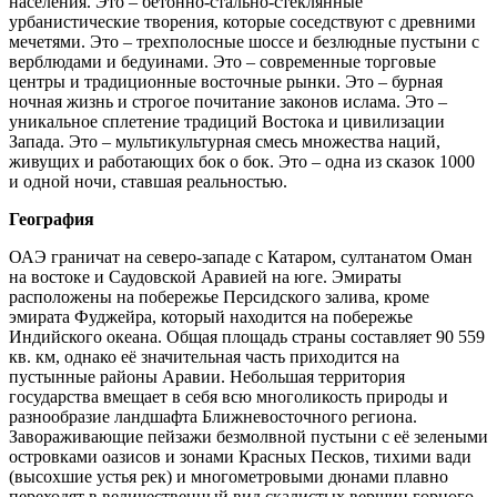
населения. Это – бетонно-стально-стеклянные
урбанистические творения, которые соседствуют с древними
мечетями. Это – трехполосные шоссе и безлюдные пустыни с
верблюдами и бедуинами. Это – современные торговые
центры и традиционные восточные рынки. Это – бурная
ночная жизнь и строгое почитание законов ислама. Это –
уникальное сплетение традиций Востока и цивилизации
Запада. Это – мультикультурная смесь множества наций,
живущих и работающих бок о бок. Это – одна из сказок 1000
и одной ночи, ставшая реальностью.
География
ОАЭ граничат на северо-западе с Катаром, султанатом Оман
на востоке и Саудовской Аравией на юге. Эмираты
расположены на побережье Персидского залива, кроме
эмирата Фуджейра, который находится на побережье
Индийского океана. Общая площадь страны составляет 90 559
кв. км, однако её значительная часть приходится на
пустынные районы Аравии. Небольшая территория
государства вмещает в себя всю многоликость природы и
разнообразие ландшафта Ближневосточного региона.
Завораживающие пейзажи безмолвной пустыни с её зелеными
островками оазисов и зонами Красных Песков, тихими вади
(высохшие устья рек) и многометровыми дюнами плавно
переходят в величественный вид скалистых вершин горного